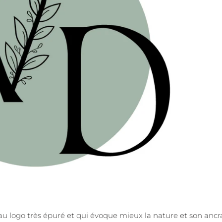
au logo
très épuré et qui évoque mieux la nature et son ancr