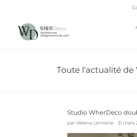
Passer
Co
au
contenu
Toute l'actualité 
Studio WherDeco dou
par Weena Lemoine
31 mars 